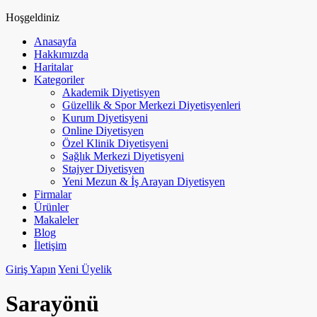
Hoşgeldiniz
Anasayfa
Hakkımızda
Haritalar
Kategoriler
Akademik Diyetisyen
Güzellik & Spor Merkezi Diyetisyenleri
Kurum Diyetisyeni
Online Diyetisyen
Özel Klinik Diyetisyeni
Sağlık Merkezi Diyetisyeni
Stajyer Diyetisyen
Yeni Mezun & İş Arayan Diyetisyen
Firmalar
Ürünler
Makaleler
Blog
İletişim
Giriş Yapın
Yeni Üyelik
Sarayönü