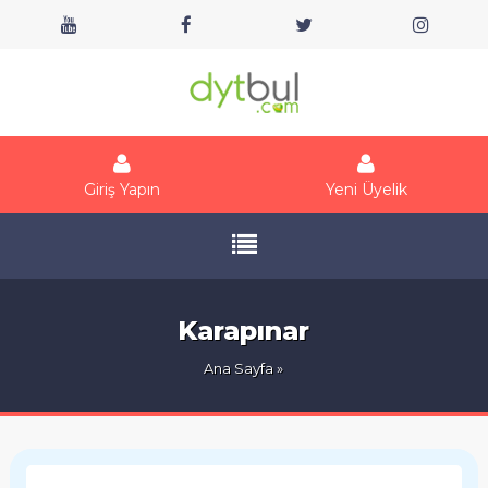
Giriş Yapın
Yeni Üyelik
Karapınar
Ana Sayfa
»