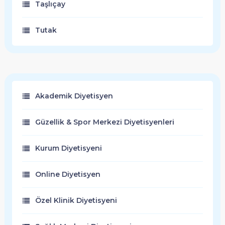
Taşlıçay
Tutak
Akademik Diyetisyen
Güzellik & Spor Merkezi Diyetisyenleri
Kurum Diyetisyeni
Online Diyetisyen
Özel Klinik Diyetisyeni