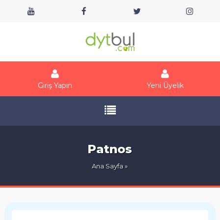
Giriş Yapın
Yeni Üyelik
Patnos
Ana Sayfa
»