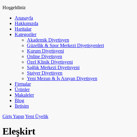
Hoşgeldiniz
Anasayfa
Hakkımızda
Haritalar
Kategoriler
Akademik Diyetisyen
Güzellik & Spor Merkezi Diyetisyenleri
Kurum Diyetisyeni
Online Diyetisyen
Özel Klinik Diyetisyeni
Sağlık Merkezi Diyetisyeni
Stajyer Diyetisyen
Yeni Mezun & İş Arayan Diyetisyen
Firmalar
Ürünler
Makaleler
Blog
İletişim
Giriş Yapın
Yeni Üyelik
Eleşkirt