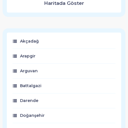
Haritada Göster
Akçadağ
Arapgir
Arguvan
Battalgazi
Darende
Doğanşehir