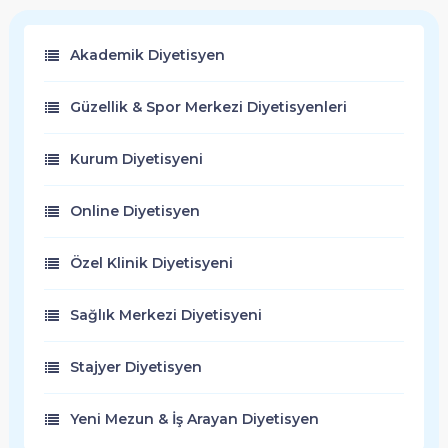
Akademik Diyetisyen
Güzellik & Spor Merkezi Diyetisyenleri
Kurum Diyetisyeni
Online Diyetisyen
Özel Klinik Diyetisyeni
Sağlık Merkezi Diyetisyeni
Stajyer Diyetisyen
Yeni Mezun & İş Arayan Diyetisyen