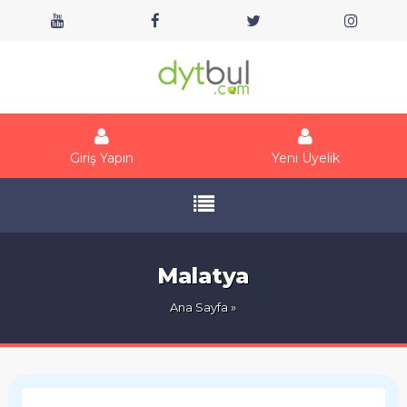
Giriş Yapın
Yeni Üyelik
Malatya
Ana Sayfa
»