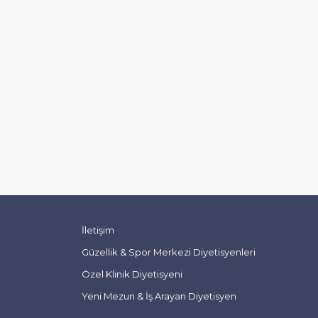
İletişim
Güzellik & Spor Merkezi Diyetisyenleri
Özel Klinik Diyetisyeni
Yeni Mezun & İş Arayan Diyetisyen