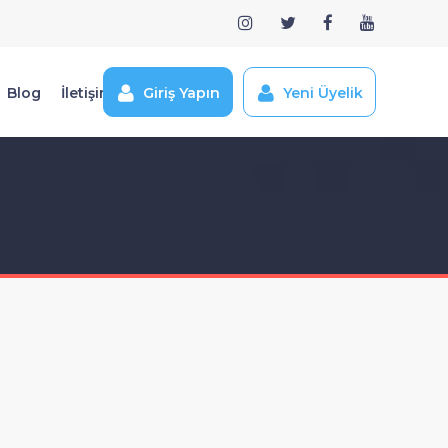
Blog
İletişim
Giriş Yapın
Yeni Üyelik