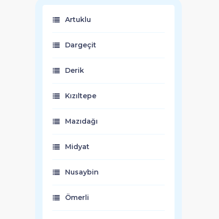
Artuklu
Dargeçit
Derik
Kızıltepe
Mazıdağı
Midyat
Nusaybin
Ömerli