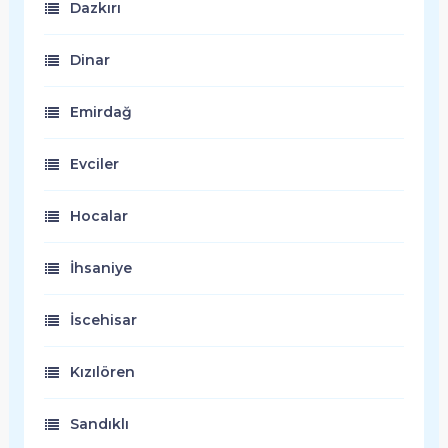
Dazkırı
Dinar
Emirdağ
Evciler
Hocalar
İhsaniye
İscehisar
Kızılören
Sandıklı