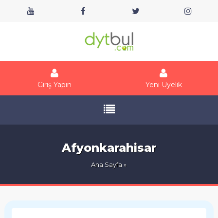
Giriş Yapın
Yeni Üyelik
Afyonkarahisar
Ana Sayfa
»