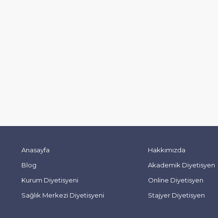
Anasayfa
Hakkımızda
Blog
Akademik Diyetisyen
Kurum Diyetisyeni
Online Diyetisyen
Sağlık Merkezi Diyetisyeni
Stajyer Diyetisyen