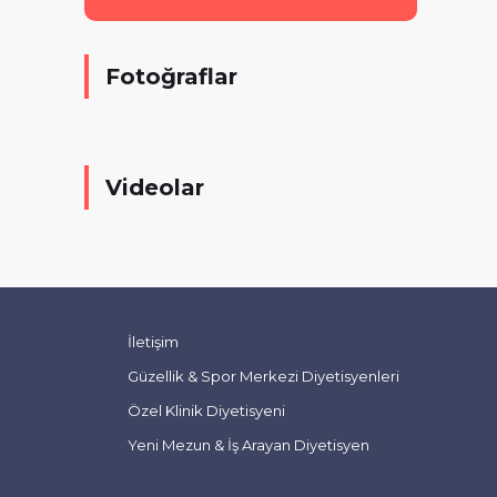
Fotoğraflar
Videolar
İletişim
Güzellik & Spor Merkezi Diyetisyenleri
Özel Klinik Diyetisyeni
Yeni Mezun & İş Arayan Diyetisyen