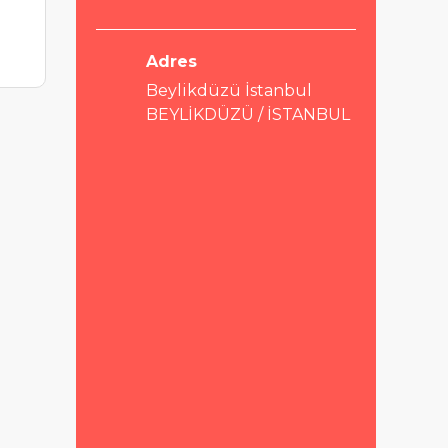
Adres
Beylikdüzü İstanbul
BEYLİKDÜZÜ / İSTANBUL