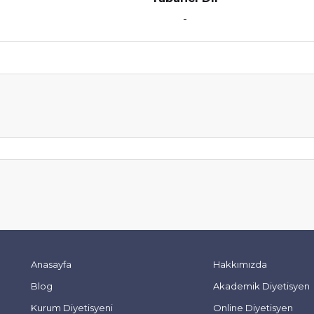
-
Anasayfa
Hakkımızda
Blog
Akademik Diyetisyen
Kurum Diyetisyeni
Online Diyetisyen