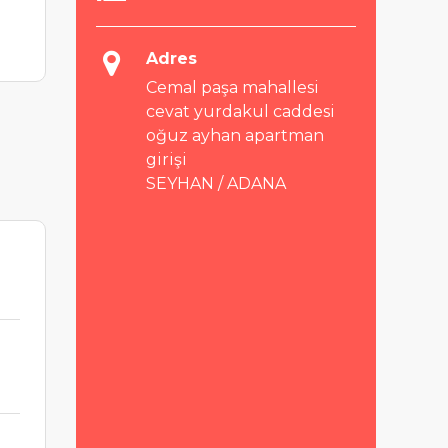
Adres
Cemal paşa mahallesi
cevat yurdakul caddesi
oğuz ayhan apartman
girişi
SEYHAN / ADANA