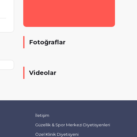
Fotoğraflar
Videolar
İletişim
Güzellik & Spor Merkezi Diyetisyenleri
Özel Klinik Diyetisyeni