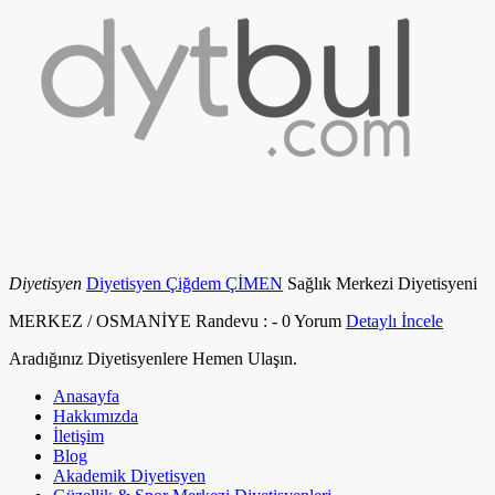
Diyetisyen
Diyetisyen Çiğdem ÇİMEN
Sağlık Merkezi Diyetisyeni
MERKEZ / OSMANİYE
Randevu : -
0 Yorum
Detaylı İncele
Aradığınız Diyetisyenlere Hemen Ulaşın.
Anasayfa
Hakkımızda
İletişim
Blog
Akademik Diyetisyen