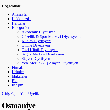
Hoşgeldiniz
Anasayfa
Hakkımızda
Haritalar
Kategoriler
Akademik Diyetisyen
Güzellik & Spor Merkezi Diyetisyenleri
Kurum Diyetisyeni
Online Diyetisyen
Özel Klinik Diyetisyeni
Sağlık Merkezi Diyetisyeni
Stajyer Diyetisyen
Yeni Mezun & İş Arayan Diyetisyen
Firmalar
Ürünler
Makaleler
Blog
İletişim
Giriş Yapın
Yeni Üyelik
Osmaniye