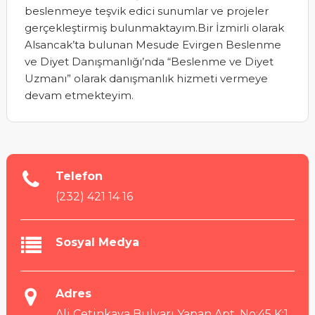
beslenmeye teşvik edici sunumlar ve projeler
gerçekleştirmiş bulunmaktayım.Bir İzmirli olarak
Alsancak’ta bulunan Mesude Evirgen Beslenme
ve Diyet Danışmanlığı’nda “Beslenme ve Diyet
Uzmanı” olarak danışmanlık hizmeti vermeye
devam etmekteyim.
Telefon
(232) 421 14 16
Sosyal Medya
Adres
Ali Çetinkaya Bulvarı Yapan Apt. No:45 K:1