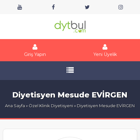
Giriş Yapın
Yeni Üyelik
Diyetisyen Mesude EVİRGEN
Ana Sayfa
»
Özel Klinik Diyetisyeni
» Diyetisyen Mesude EVİRGEN