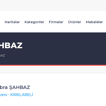
Haritalar
Kategoriler
Firmalar
Ürünler
Makaleler
AHBAZ
BAZ
übra ŞAHBAZ
yeni
-
KIRKLARELİ