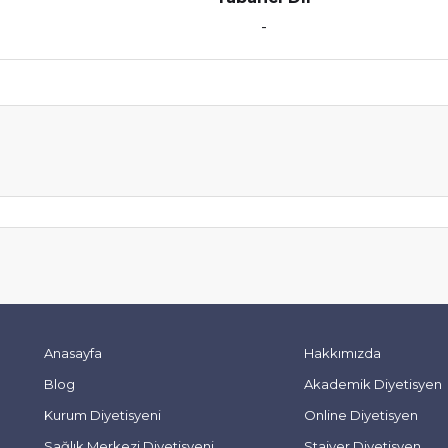
-
Anasayfa
Hakkımızda
Blog
Akademik Diyetisyen
Kurum Diyetisyeni
Online Diyetisyen
Sağlık Merkezi Diyetisyeni
Stajyer Diyetisyen