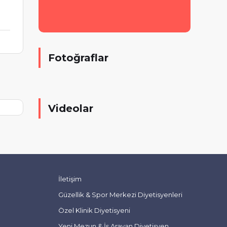
Fotoğraflar
Videolar
İletişim
Güzellik & Spor Merkezi Diyetisyenleri
Özel Klinik Diyetisyeni
Yeni Mezun & İş Arayan Diyetisyen