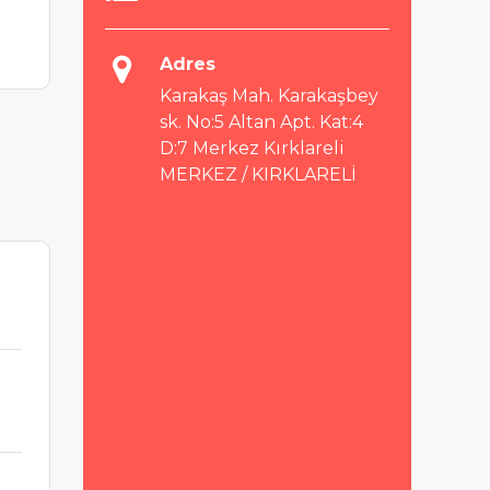
Adres
Karakaş Mah. Karakaşbey
sk. No:5 Altan Apt. Kat:4
D:7 Merkez Kırklareli
MERKEZ / KIRKLARELİ