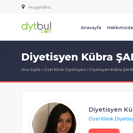
Hoşgeldiniz
Anasayfa
Hakkımızda
Diyetisyen Kübra Ş
Ana Sayfa
»
Özel Klinik Diyetisyeni
» Diyetisyen Kübra ŞAH
Diyetisyen K
Özel Klinik Diyetis