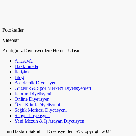
Fotoğraflar
Videolar
Aradığınız Diyetisyenlere Hemen Ulaşın.
Anasayfa
Hakkımızda
İletişim
Blog
Akademik Diyetisyen
Güzellik & Spor Merkezi Diyetisyenleri
Kurum Diyetisyeni
Online Diyetisyen
Özel Klinik Diyetisyeni
Sağlık Merkezi Diyetisyeni
Stajyer Diyetisyen
Yeni Mezun & İş Arayan Diyetisyen
Tüm Hakları Saklıdır - Diyetisyenler - © Copyright 2024