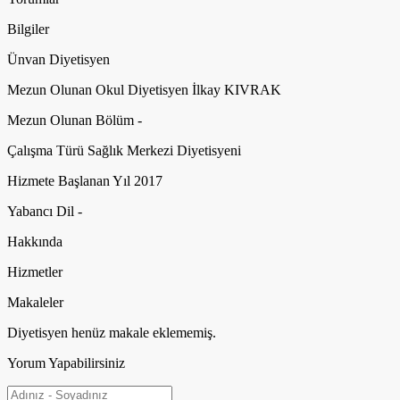
Bilgiler
Ünvan
Diyetisyen
Mezun Olunan Okul
Diyetisyen İlkay KIVRAK
Mezun Olunan Bölüm
-
Çalışma Türü
Sağlık Merkezi Diyetisyeni
Hizmete Başlanan Yıl
2017
Yabancı Dil
-
Hakkında
Hizmetler
Makaleler
Diyetisyen henüz makale eklememiş.
Yorum Yapabilirsiniz