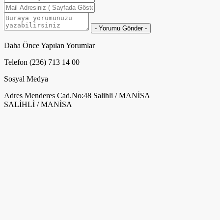
Daha Önce Yapılan Yorumlar
Telefon
(236) 713 14 00
Sosyal Medya
Adres
Menderes Cad.No:48 Salihli / MANİSA
SALİHLİ / MANİSA