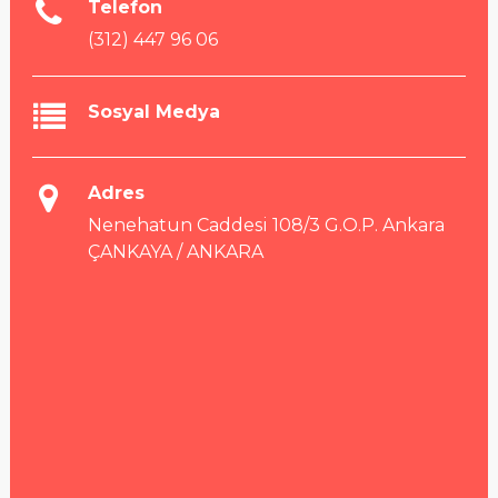
Telefon
(312) 447 96 06
Sosyal Medya
Adres
Nenehatun Caddesi 108/3 G.O.P. Ankara
ÇANKAYA / ANKARA