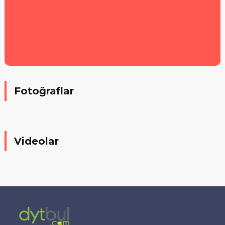
Fotoğraflar
Videolar