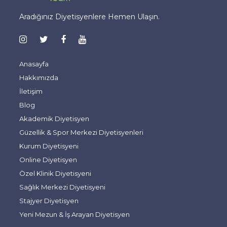
Aradığınız Diyetisyenlere Hemen Ulaşın.
Anasayfa
Hakkımızda
İletişim
Blog
Akademik Diyetisyen
Güzellik & Spor Merkezi Diyetisyenleri
Kurum Diyetisyeni
Online Diyetisyen
Özel Klinik Diyetisyeni
Sağlık Merkezi Diyetisyeni
Stajyer Diyetisyen
Yeni Mezun & İş Arayan Diyetisyen