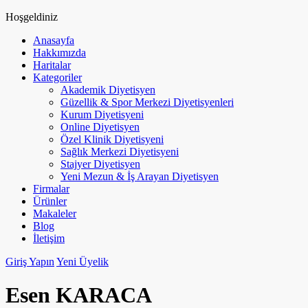
Hoşgeldiniz
Anasayfa
Hakkımızda
Haritalar
Kategoriler
Akademik Diyetisyen
Güzellik & Spor Merkezi Diyetisyenleri
Kurum Diyetisyeni
Online Diyetisyen
Özel Klinik Diyetisyeni
Sağlık Merkezi Diyetisyeni
Stajyer Diyetisyen
Yeni Mezun & İş Arayan Diyetisyen
Firmalar
Ürünler
Makaleler
Blog
İletişim
Giriş Yapın
Yeni Üyelik
Esen KARACA