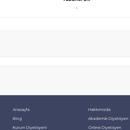
-
Anasayfa
Hakkımızda
Blog
Akademik Diyetisyen
Kurum Diyetisyeni
Online Diyetisyen