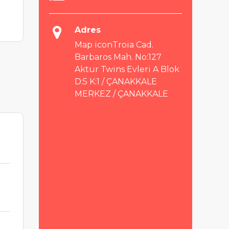
Adres
Map iconTroia Cad.
Barbaros Mah. No:127
Aktur Twins Evleri A Blok
D:5 K:1 / ÇANAKKALE
MERKEZ / ÇANAKKALE