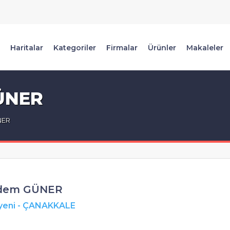
Haritalar
Kategoriler
Firmalar
Ürünler
Makaleler
GÜNER
NER
idem GÜNER
yeni
-
ÇANAKKALE