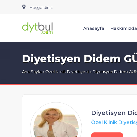
Hoşgeldiniz
Anasayfa
Hakkımızda
Diyetisyen Didem 
Ana Sayfa
»
Özel Klinik Diyetisyeni
» Diyetisyen Didem GÜ
Diyetisyen D
Özel Klinik Diyetis