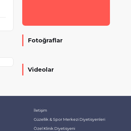
Fotoğraflar
Videolar
İletişim
Güzellik & Spor Merkezi Diyetisyenleri
Özel Klinik Diyetisyeni