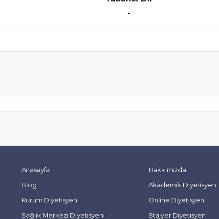
-
Anasayfa
Hakkımızda
Blog
Akademik Diyetisyen
Kurum Diyetisyeni
Online Diyetisyen
Sağlık Merkezi Diyetisyeni
Stajyer Diyetisyen