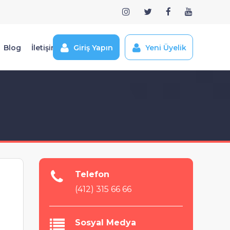
Blog
İletişim
Giriş Yapın
Yeni Üyelik
Telefon
(412) 315 66 66
Sosyal Medya