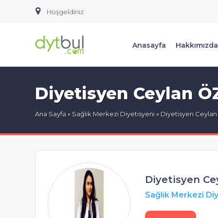
Hoşgeldiniz
Anasayfa
Hakkımızda
Diyetisyen Ceylan 
Ana Sayfa
»
Sağlık Merkezi Diyetisyeni
» Diyetisyen Ceyla
Diyetisyen C
Sağlık Merkezi Diy