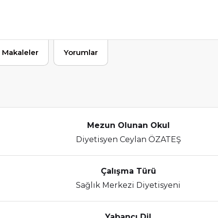
Makaleler
Yorumlar
Mezun Olunan Okul
Diyetisyen Ceylan ÖZATEŞ
Çalışma Türü
Sağlık Merkezi Diyetisyeni
Yabancı Dil