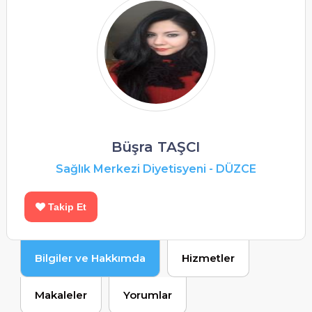
Büşra TAŞCI
Sağlık Merkezi Diyetisyeni
-
DÜZCE
Takip Et
Bilgiler ve Hakkımda
Hizmetler
Makaleler
Yorumlar