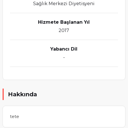
Sağlık Merkezi Diyetisyeni
Hizmete Başlanan Yıl
2017
Yabancı Dil
-
Hakkında
tete