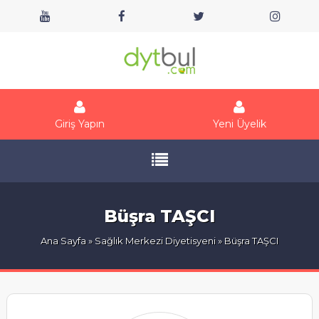
Giriş Yapın
Yeni Üyelik
Büşra TAŞCI
Ana Sayfa
»
Sağlık Merkezi Diyetisyeni
» Büşra TAŞCI