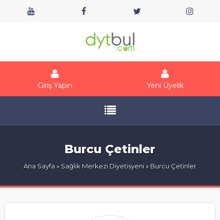
Giriş Yapın
Yeni Üyelik
Burcu Çetinler
Ana Sayfa
»
Sağlık Merkezi Diyetisyeni
» Burcu Çetinler