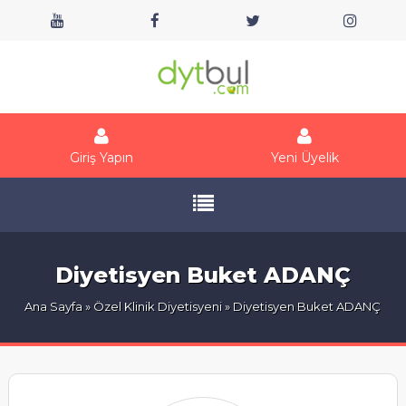
Giriş Yapın
Yeni Üyelik
Diyetisyen Buket ADANÇ
Ana Sayfa
»
Özel Klinik Diyetisyeni
» Diyetisyen Buket ADANÇ