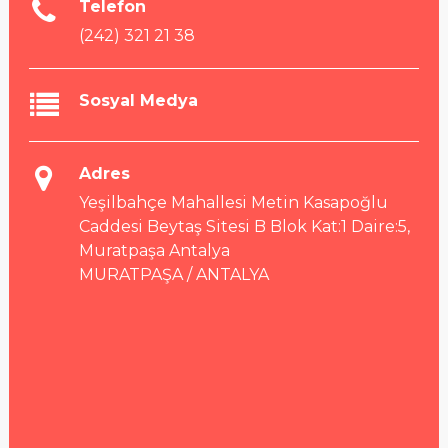
Telefon
(242) 321 21 38
Sosyal Medya
Adres
Yeşilbahçe Mahallesi Metin Kasapoğlu
Caddesi Beytaş Sitesi B Blok Kat:1 Daire:5,
Muratpaşa Antalya
MURATPAŞA / ANTALYA