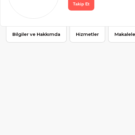
Takip Et
Bilgiler ve Hakkımda
Hizmetler
Makalele