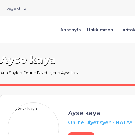
Hoşgeldiniz
Anasayfa
Hakkımızda
Harital
Ayse kaya
Ana Sayfa
»
Online Diyetisyen
» Ayse kaya
Ayse kaya
Online Diyetisyen
-
HATAY