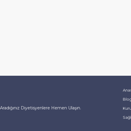
Ana
Blo
Aradığınız Diyetisyenlere Hemen Ulaşın.
Kuru
Sağl