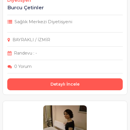
Diyetisyen
Denizli
Burcu Çetinler
Diyarbakır
Sağlık Merkezi Diyetisyeni
Düzce
BAYRAKLI / İZMİR
Edirne
Randevu : -
Elazığ
0 Yorum
Erzincan
Detaylı İncele
Erzurum
Eskişehir
Gaziantep