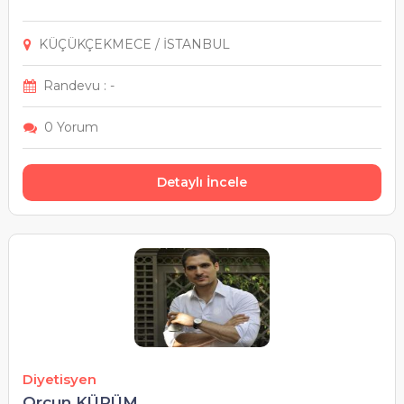
KÜÇÜKÇEKMECE / İSTANBUL
Randevu : -
0 Yorum
Detaylı İncele
Diyetisyen
Orçun KÜRÜM