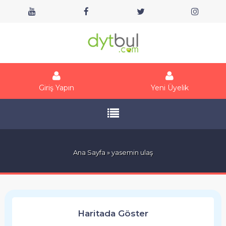
Giriş Yapın
Yeni Üyelik
Ana Sayfa
» yasemin ulaş
Haritada Göster