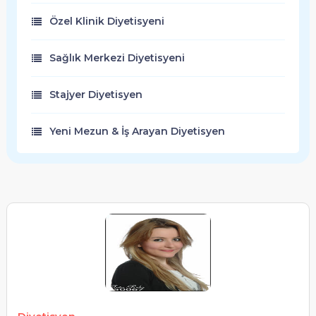
Özel Klinik Diyetisyeni
Bingöl
Sağlık Merkezi Diyetisyeni
Bitlis
Stajyer Diyetisyen
Bolu
Yeni Mezun & İş Arayan Diyetisyen
Burdur
Bursa
Çanakkale
Çankırı
Çorum