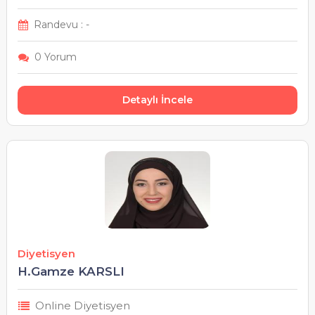
Uşak
Randevu : -
Van
0 Yorum
Yalova
Detaylı İncele
Yozgat
Zonguldak
Diyetisyen
H.Gamze KARSLI
Online Diyetisyen