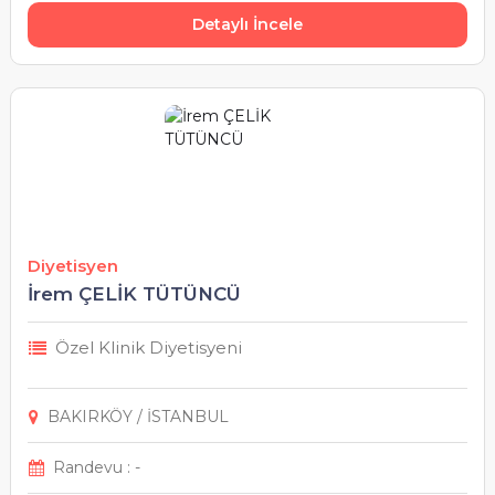
Detaylı İncele
Muş
Nevşehir
Niğde
Ordu
Diyetisyen
Osmaniye
İrem ÇELİK TÜTÜNCÜ
Rize
Özel Klinik Diyetisyeni
Sakarya
BAKIRKÖY / İSTANBUL
Samsun
Randevu : -