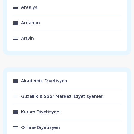
Antalya
Ardahan
Artvin
Aydın
Balıkesir
Akademik Diyetisyen
Bartın
Güzellik & Spor Merkezi Diyetisyenleri
Batman
Kurum Diyetisyeni
Bayburt
Online Diyetisyen
Bilecik