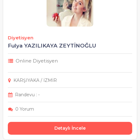
Kahramanmaraş
Karabük
Karaman
Diyetisyen
Fulya YAZILIKAYA ZEYTİNOĞLU
Kars
Online Diyetisyen
Kastamonu
KARŞIYAKA / İZMİR
Kayseri
Randevu : -
Kilis
0 Yorum
Kırıkkale
Detaylı İncele
Kırklareli