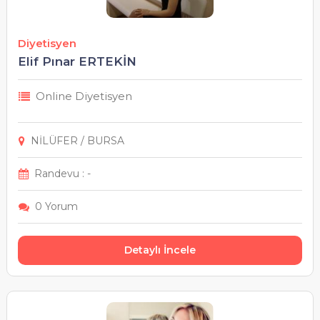
Giresun
Diyetisyen
Gümüşhane
Elif Pınar ERTEKİN
Online Diyetisyen
Hakkâri
Hatay
NİLÜFER / BURSA
Iğdır
Randevu : -
0 Yorum
Isparta
İstanbul
Detaylı İncele
İzmir