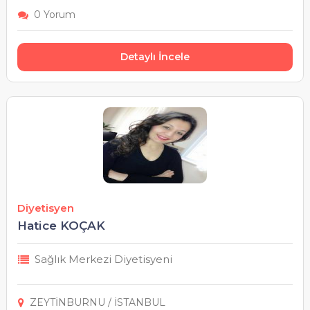
Şanlıurfa
0 Yorum
Siirt
Detaylı İncele
Sinop
Sivas
Şırnak
Tekirdağ
Diyetisyen
Tokat
Hatice KOÇAK
Trabzon
Sağlık Merkezi Diyetisyeni
Tunceli
ZEYTİNBURNU / İSTANBUL