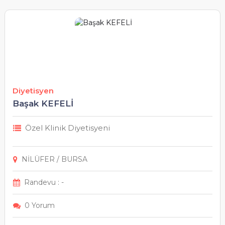
Kırşehir
Kocaeli
Konya
Kütahya
Diyetisyen
Başak KEFELİ
Malatya
Özel Klinik Diyetisyeni
Manisa
NİLÜFER / BURSA
Mardin
Randevu : -
Mersin
0 Yorum
Muğla